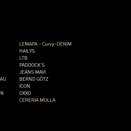
LABELS
LEMAPA – Curvy-DENIM
HAILYS
LTB
PADDOCK´S
JEANS MAVI
EAU
BERND GÖTZ
ICON
IN
OXXO
CERERIA MOLLA