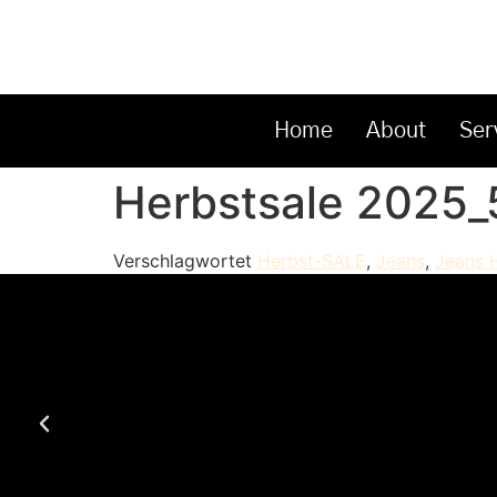
Inhalt
springen
Home
About
Ser
Herbstsale 2025_
Verschlagwortet
Herbst-SALE
,
Jeans
,
Jeans 