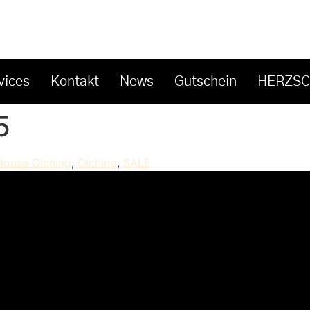
vices
Kontakt
News
Gutschein
HERZS
5
House Olching
,
Olching
,
SALE