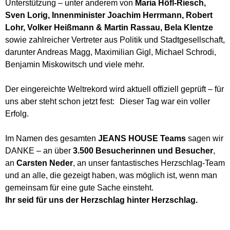
Unterstützung – unter anderem von
Maria Höfl-Riesch
,
Sven Lorig
,
Innenminister Joachim Herrmann
,
Robert
Lohr
,
Volker Heißmann & Martin Rassau
,
Bela Klentze
sowie zahlreicher Vertreter aus Politik und Stadtgesellschaft,
darunter
Andreas Magg
,
Maximilian Gigl
,
Michael Schrodi
,
Benjamin Miskowitsch
und viele mehr.
Der eingereichte Weltrekord wird aktuell offiziell geprüft – für
uns aber steht schon jetzt fest: Dieser Tag war ein voller
Erfolg.
Im Namen des gesamten
JEANS HOUSE Teams
sagen wir
DANKE – an über
3.500 Besucherinnen und Besucher
,
an
Carsten Neder
, an unser fantastisches Herzschlag-Team
und an alle, die gezeigt haben, was möglich ist, wenn man
gemeinsam für eine gute Sache einsteht.
Ihr seid für uns der Herzschlag hinter Herzschlag.